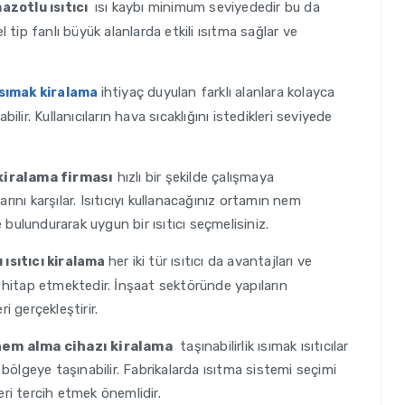
ısı kaybı minimum seviyededir bu da
mazotlu ısıtıcı
tip fanlı büyük alanlarda etkili ısıtma sağlar ve
ihtiyaç duyulan farklı alanlara kolayca
sımak kiralama
bilir. Kullanıcıların hava sıcaklığını istedikleri seviyede
kiralama firması
hızlı bir şekilde çalışmaya
rını karşılar. Isıtıcıyı kullanacağınız ortamın nem
ulundurarak uygun bir ısıtıcı seçmelisiniz.
her iki tür ısıtıcı da avantajları ve
 ısıtıcı kiralama
na hitap etmektedir. İnşaat sektöründe yapıların
i gerçekleştirir.
em alma cihazı kiralama
taşınabilirlik ısımak ısıtıcılar
n bölgeye taşınabilir. Fabrikalarda ısıtma sistemi seçimi
eri tercih etmek önemlidir.