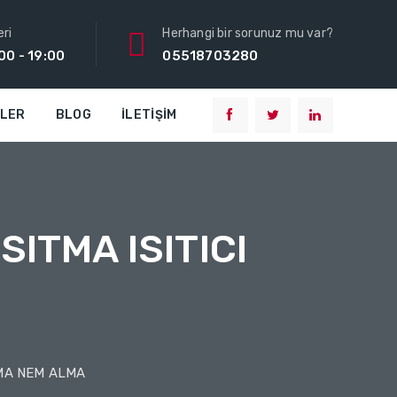
ri
Herhangi bir sorunuz mu var?
00 - 19:00
05518703280
TLER
BLOG
İLETIŞIM
ISITMA ISITICI
UTMA NEM ALMA