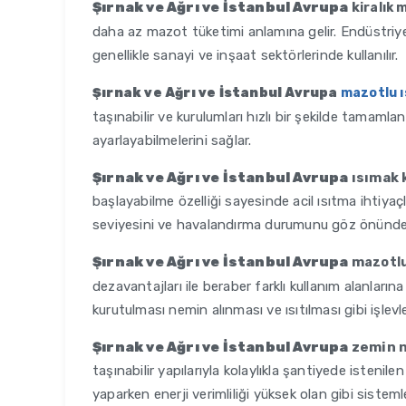
Şırnak ve Ağrı ve İstanbul Avrupa
k
iralık 
daha az mazot tüketimi anlamına gelir. Endüstriyel 
genellikle sanayi ve inşaat sektörlerinde kullanılır.
Şırnak ve Ağrı ve İstanbul Avrupa
mazotlu ı
taşınabilir ve kurulumları hızlı bir şekilde tamamlana
ayarlayabilmelerini sağlar.
Şırnak ve Ağrı ve İstanbul Avrupa
ısımak 
başlayabilme özelliği sayesinde acil ısıtma ihtiyaçla
seviyesini ve havalandırma durumunu göz önünde b
Şırnak ve Ağrı ve İstanbul Avrupa
m
azotlu
dezavantajları ile beraber farklı kullanım alanları
kurutulması nemin alınması ve ısıtılması gibi işlevler
Şırnak ve Ağrı ve İstanbul Avrupa
zemin n
taşınabilir yapılarıyla kolaylıkla şantiyede istenile
yaparken enerji verimliliği yüksek olan gibi sisteml