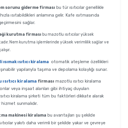
bu tür ısıtıcılar genellikle
em sorunu giderme firması
ızla ısıtabildikleri anlamına gelir. Kafe ısıtmasında
geçirmesini sağlar.
eği kurutma firması
bu mazotlu ısıtıcılar yüksek
adır. Nem kurutma işlemlerinde yüksek verimlilik sağlar ve
alışır.
otomatik ateşleme özellikleri
li ısımak ısıtıcı kiralama
aşınabilir yapılarıyla taşıma ve depolama kolaylığı sunar.
 ısıtıcı kiralama
firması
mazotlu ısıtıcı kiralama
onlar veya inşaat alanları gibi ihtiyaç duyulan
ıtıcı kiralama şirketi tüm bu faktörleri dikkate alarak
ir hizmet sunmalıdır.
bu avantajları şu şekilde
ma makinesi kiralama
ıtıcılar yakıtı daha verimli bir şekilde yakar ve çevreye