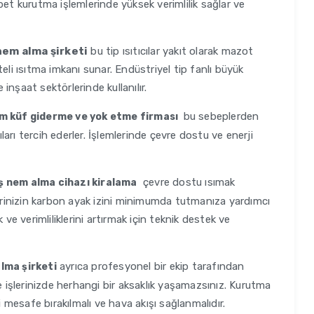
bet kurutma işlemlerinde yüksek verimlilik sağlar ve
em alma şirketi
bu tip ısıtıcılar yakıt olarak mazot
eli ısıtma imkanı sunar. Endüstriyel tip fanlı büyük
 inşaat sektörlerinde kullanılır.
bu sebeplerden
m küf giderme ve yok etme firması
ıları tercih ederler. İşlemlerinde çevre dostu ve enerji
çevre dostu ısımak
 nem alma cihazı kiralama
yerinizin karbon ayak izini minimumda tutmanıza yardımcı
 ve verimliliklerini artırmak için teknik destek ve
ayrıca profesyonel bir ekip tarafından
lma şirketi
işlerinizde herhangi bir aksaklık yaşamazsınız. Kurutma
i mesafe bırakılmalı ve hava akışı sağlanmalıdır.