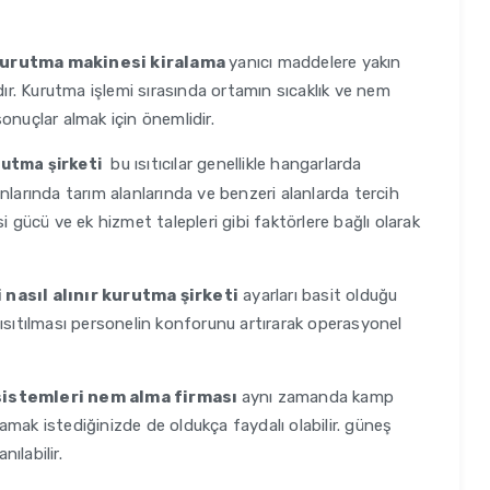
urutma makinesi kiralama
yanıcı maddelere yakın
dır. Kurutma işlemi sırasında ortamın sıcaklık ve nem
 sonuçlar almak için önemlidir.
bu ısıtıcılar genellikle hangarlarda
utma şirketi
nlarında tarım alanlarında ve benzeri alanlarda tercih
esi gücü ve ek hizmet talepleri gibi faktörlere bağlı olarak
nasıl alınır kurutma şirketi
ayarları basit olduğu
ın ısıtılması personelin konforunu artırarak operasyonel
istemleri nem alma firması
aynı zamanda kamp
mak istediğinizde de oldukça faydalı olabilir. güneş
nılabilir.