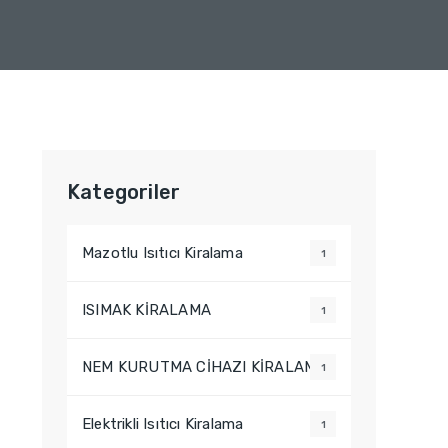
Kategoriler
Mazotlu Isıtıcı Kiralama
1
ISIMAK KİRALAMA
1
NEM KURUTMA CİHAZI KİRALAMA
1
Elektrikli Isıtıcı Kiralama
1