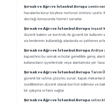
Şırnak ve Ağrı ve İstanbul Avrupa
zemin nem
havalarda korur böylece motorun ömrünü uzatır. Kir
desteği konusunda hizmet sunarlar.
Şırnak ve Ağrı ve İstanbul Avrupa
inşaat 
düzenli bakımı ve kontrolü ile güvenli bir kullanı
sistemlerinin kullanıldığı alanlarda ısı yalıtımını art
Şırnak ve Ağrı ve İstanbul Avrupa
Ardiye
kapasitesi bu ısımak ısıtıcılar genellikle geniş alan
kullanıcıların işyerlerinde veya alanlarında yer tas
Şırnak ve Ağrı ve İstanbul Avrupa
Tarım Ü
güvenli bir ısıtma çözümü sunar; kapalı mekanlarda d
özelliklerinin düzenli olarak kontrol edilmesi ve ba
bir çalışma ortamı sağlar.
Şırnak ve Ağrı ve İstanbul Avrupa
ı
sıtıcı 