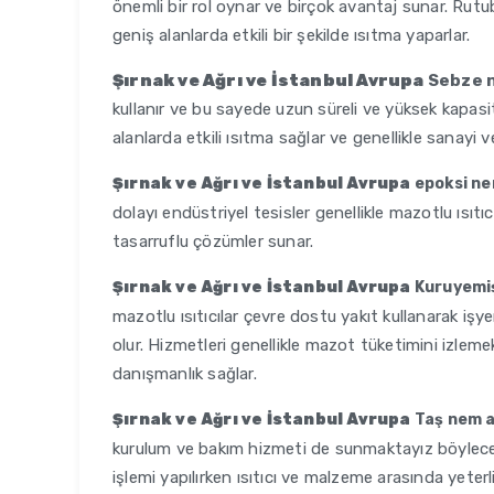
önemli bir rol oynar ve birçok avantaj sunar. Rutu
geniş alanlarda etkili bir şekilde ısıtma yaparlar.
Şırnak ve Ağrı ve İstanbul Avrupa
Sebze n
kullanır ve bu sayede uzun süreli ve yüksek kapasit
alanlarda etkili ısıtma sağlar ve genellikle sanayi ve
Şırnak ve Ağrı ve İstanbul Avrupa
epoksi ne
dolayı endüstriyel tesisler genellikle mazotlu ısıtıc
tasarruflu çözümler sunar.
Şırnak ve Ağrı ve İstanbul Avrupa
Kuruyemiş
mazotlu ısıtıcılar çevre dostu yakıt kullanarak iş
olur. Hizmetleri genellikle mazot tüketimini izlemek
danışmanlık sağlar.
Şırnak ve Ağrı ve İstanbul Avrupa
Taş nem a
kurulum ve bakım hizmeti de sunmaktayız böylece 
işlemi yapılırken ısıtıcı ve malzeme arasında yeterl