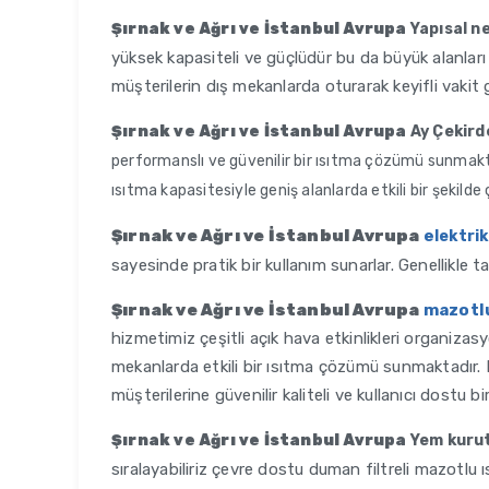
Şırnak ve Ağrı ve İstanbul Avrupa
Yapısal n
yüksek kapasiteli ve güçlüdür bu da büyük alanları h
müşterilerin dış mekanlarda oturarak keyifli vakit 
Şırnak ve Ağrı ve İstanbul Avrupa
Ay Çekird
performanslı ve güvenilir bir ısıtma çözümü sunmakt
ısıtma kapasitesiyle geniş alanlarda etkili bir şekilde ç
Şırnak ve Ağrı ve İstanbul Avrupa
e
lektrik
sayesinde pratik bir kullanım sunarlar. Genellikle t
Şırnak ve Ağrı ve İstanbul Avrupa
mazotlu
hizmetimiz çeşitli açık hava etkinlikleri organizasy
mekanlarda etkili bir ısıtma çözümü sunmaktadır. Is
müşterilerine güvenilir kaliteli ve kullanıcı dostu b
Şırnak ve Ağrı ve İstanbul Avrupa
Yem kurut
sıralayabiliriz çevre dostu duman filtreli mazotlu ıs