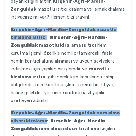
dayanıklılığını artırır.
Kırşehir-Ağrı-Mardin-
Zonguldak
mazotlu ısıtıcı kiralama ve ısımak kiralama
ihtiyacınız mı var? Hemen bizi arayın!
Kırşehir-Ağrı-Mardin-Zonguldak
mazotlu
kiralama ısıtıcı
:
Kırşehir-Ağrı-Mardin-
Zonguldak
mazotlu kiralama ısıtıcı
Nem
kurutma işlemi, özellikle nemli ortamlardaki fazla
nemin kontrol altına alınması ve uygun seviyelere
indirilmesi için yapılan bir işlemdir ve
mazotlu
kiralama ısıtıcı
gibi nemli iklim koşullarına sahip
bölgelerde, nem kurutma işlemi önemli bir ihtiyaç
haline gelebilir. İşte nem kurutma nasıl yapılır,
özetleyen adımlar:
Kırşehir-Ağrı-Mardin-Zonguldak
nem alma
cihazı kiralama
:
Kırşehir-Ağrı-Mardin-
Zonguldak
nem alma cihazı kiralama
seçilen