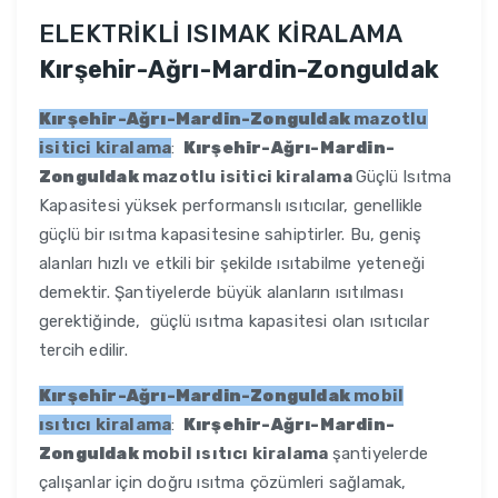
ELEKTRİKLİ ISIMAK KİRALAMA
Kırşehir-Ağrı-Mardin-Zonguldak
Kırşehir-Ağrı-Mardin-Zonguldak
mazotlu
isitici kiralama
:
Kırşehir-Ağrı-Mardin-
Zonguldak
mazotlu isitici kiralama
Güçlü Isıtma
Kapasitesi yüksek performanslı ısıtıcılar, genellikle
güçlü bir ısıtma kapasitesine sahiptirler. Bu, geniş
alanları hızlı ve etkili bir şekilde ısıtabilme yeteneği
demektir. Şantiyelerde büyük alanların ısıtılması
gerektiğinde, güçlü ısıtma kapasitesi olan ısıtıcılar
tercih edilir.
Kırşehir-Ağrı-Mardin-Zonguldak
mobil
ısıtıcı kiralama
:
Kırşehir-Ağrı-Mardin-
Zonguldak
mobil ısıtıcı kiralama
şantiyelerde
çalışanlar için doğru ısıtma çözümleri sağlamak,