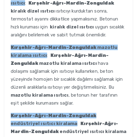
ısıtıcı
:
Kırşehir-Ağrı-Mardin-Zonguldak
kiralık dizel ısıtıcı
ısıtıcıyı kurduktan sonra,
termostat ayarını dikkatlice yapmalısınız. Betonun
hızlı kuruması için
kiralık dizel ısıtıcı
uygun sıcaklık
aralığını belirlemek ve sabit tutmak önemlidir.
Kırşehir-Ağrı-Mardin-Zonguldak
mazotlu
kiralama ısıtıcı
:
Kırşehir-Ağrı-Mardin-
Zonguldak
mazotlu kiralama ısıtıcı
hava
dolaşımı sağlamak için ısıtıcıyı kullanırken, beton
yüzeyinde homojen bir sıcaklık dağılımı sağlamak için
düzenli aralıklarla ısıtıcıyı yer değiştirmelisiniz. Bu
mazotlu kiralama ısıtıcı
, betonun her tarafının
eşit şekilde kurumasını sağlar.
Kırşehir-Ağrı-Mardin-Zonguldak
endüstriyel ısıtıcı kiralama
:
Kırşehir-Ağrı-
Mardin-Zonguldak
endüstriyel ısıtıcı kiralama