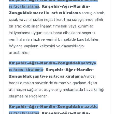
ısıtıcı kiralama
:
Kırşehir-Ağrı-Mardin-
Zonguldak
mazotlu ısıtıcı kiralama
sonuç olarak,
sıcak hava cihazları inşaat kurutma süreçlerinde etkili
bir araç olabilirler. İnşaat firmaları veya kurumlar,
ihtiyaçlarına uygun sıcak hava cihazlarını seçerek
nemli alanları hızlı ve verimli bir şekilde kurutabilirler,
böylece yapıların kalitesini ve dayanıklılığını
artırabilirler.
Kırşehir-Ağrı-Mardin-Zonguldak
şantiye
ısıtıcısı kiralama
:
Kırşehir-Ağrı-Mardin-
Zonguldak
şantiye ısıtıcısı kiralama
Ayrıca,
bacalı olmaları sayesinde duman ve gazların dışarı
atılmasını sağlarlar, böylece iç mekanlarda hava kirliliği
oluşmasını engellerler.
Kırşehir-Ağrı-Mardin-Zonguldak
mazotlu
ısıtıcı kiralama
:
Kırşehir-Ağrı-Mardin-