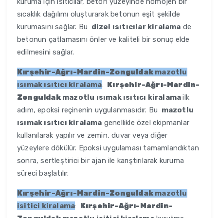
kuruma için ısıtıcılar, beton yüzeyinde homojen bir
sıcaklık dağılımı oluşturarak betonun eşit şekilde
kurumasını sağlar. Bu
dizel ısıtıcılar kiralama
de
betonun çatlamasını önler ve kaliteli bir sonuç elde
edilmesini sağlar.
Kırşehir-Ağrı-Mardin-Zonguldak
mazotlu
ısımak ısıtıcı kiralama
:
Kırşehir-Ağrı-Mardin-
Zonguldak
mazotlu ısımak ısıtıcı kiralama
ilk
adım, epoksi reçinenin uygulanmasıdır. Bu
mazotlu
ısımak ısıtıcı kiralama
genellikle özel ekipmanlar
kullanılarak yapılır ve zemin, duvar veya diğer
yüzeylere dökülür. Epoksi uygulaması tamamlandıktan
sonra, sertleştirici bir ajan ile karıştırılarak kuruma
süreci başlatılır.
Kırşehir-Ağrı-Mardin-Zonguldak
mazotlu
isitici kiralama
:
Kırşehir-Ağrı-Mardin-