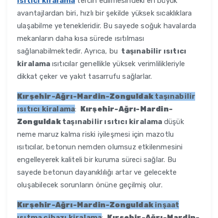
ısıtıcı kiralama
tercih edilmesindeki en büyük
avantajlardan biri, hızlı bir şekilde yüksek sıcaklıklara
ulaşabilme yetenekleridir. Bu sayede soğuk havalarda
mekanların daha kısa sürede ısıtılması
sağlanabilmektedir. Ayrıca, bu
taşınabilir ısıtıcı
kiralama
ısıtıcılar genellikle yüksek verimlilikleriyle
dikkat çeker ve yakıt tasarrufu sağlarlar.
Kırşehir-Ağrı-Mardin-Zonguldak
taşınabilir
ısıtıcı kiralama
:
Kırşehir-Ağrı-Mardin-
Zonguldak
taşınabilir ısıtıcı kiralama
düşük
neme maruz kalma riski iyileşmesi için mazotlu
ısıtıcılar, betonun nemden olumsuz etkilenmesini
engelleyerek kaliteli bir kuruma süreci sağlar. Bu
sayede betonun dayanıklılığı artar ve gelecekte
oluşabilecek sorunların önüne geçilmiş olur.
Kırşehir-Ağrı-Mardin-Zonguldak
inşaat
ısıtma cihazı kiralama
:
Kırşehir-Ağrı-Mardin-