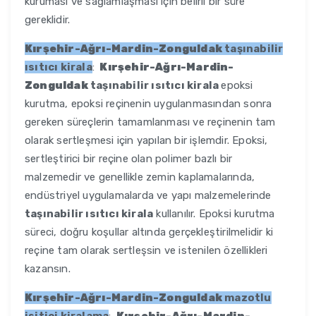
kuruması ve sağlamlaşması için belirli bir süre
gereklidir.
Kırşehir-Ağrı-Mardin-Zonguldak
taşınabilir
ısıtıcı kirala
:
Kırşehir-Ağrı-Mardin-
Zonguldak
taşınabilir ısıtıcı kirala
epoksi
kurutma, epoksi reçinenin uygulanmasından sonra
gereken süreçlerin tamamlanması ve reçinenin tam
olarak sertleşmesi için yapılan bir işlemdir. Epoksi,
sertleştirici bir reçine olan polimer bazlı bir
malzemedir ve genellikle zemin kaplamalarında,
endüstriyel uygulamalarda ve yapı malzemelerinde
taşınabilir ısıtıcı kirala
kullanılır. Epoksi kurutma
süreci, doğru koşullar altında gerçekleştirilmelidir ki
reçine tam olarak sertleşsin ve istenilen özellikleri
kazansın.
Kırşehir-Ağrı-Mardin-Zonguldak
mazotlu