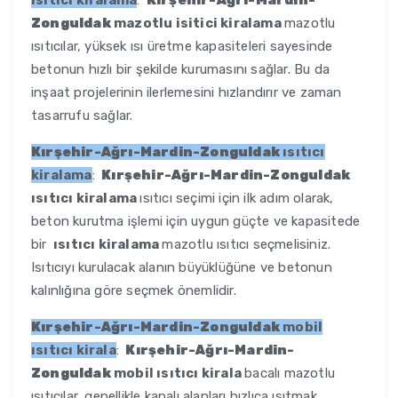
isitici kiralama
:
Kırşehir-Ağrı-Mardin-
Zonguldak
mazotlu isitici kiralama
mazotlu
ısıtıcılar, yüksek ısı üretme kapasiteleri sayesinde
betonun hızlı bir şekilde kurumasını sağlar. Bu da
inşaat projelerinin ilerlemesini hızlandırır ve zaman
tasarrufu sağlar.
Kırşehir-Ağrı-Mardin-Zonguldak
ısıtıcı
kiralama
:
Kırşehir-Ağrı-Mardin-Zonguldak
ısıtıcı kiralama
ısıtıcı seçimi için ilk adım olarak,
beton kurutma işlemi için uygun güçte ve kapasitede
bir
ısıtıcı kiralama
mazotlu ısıtıcı seçmelisiniz.
Isıtıcıyı kurulacak alanın büyüklüğüne ve betonun
kalınlığına göre seçmek önemlidir.
Kırşehir-Ağrı-Mardin-Zonguldak
mobil
ısıtıcı kirala
:
Kırşehir-Ağrı-Mardin-
Zonguldak
mobil ısıtıcı kirala
bacalı mazotlu
ısıtıcılar, genellikle kapalı alanları hızlıca ısıtmak