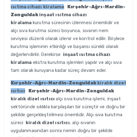
ısıtma cihazı kiralama
:
Kırşehir-Ağrı-Mardin-
Zonguldak
inşaat ısıtma cihazı
kiralama
kurutma sürecinin izlenmesi önemlidir ve
alçı sıva kurutma süreci boyunca, sıvanın nem
seviyesi düzenli olarak izlenir ve kontrol edilir. Böylece
kurutma işleminin etkinliği ve başarısı sürekli olarak
değerlendirilir. Gerekirse
inşaat ısıtma cihazı
kiralama
ekstra kurutma işlemleri yapılır ve alçı sıva
tam olarak kuruyana kadar süreç devam eder.
Kırşehir-Ağrı-Mardin-Zonguldak
kiralık dizel
ısıtıcı
:
Kırşehir-Ağrı-Mardin-Zonguldak
kiralık dizel ısıtıcı
alçı sıva kurutma işlemi, inşaat
sektöründe sıklıkla karşılaşılan bir süreçtir ve doğru bir
şekilde gerçekleştirilmesi önemlidir. Alçı sıva kurutma
süreci
kiralık dizel ısıtıcı
, alçı sıvanın
uygulanmasından sonra nemin doğru bir şekilde