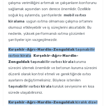
çalışma verimliliğini artırmak ve çalışanların konforunu
sağlamak açısından son derece önemlidir. Özellikle
soğuk kış aylarında, şantiyelerde
mobil ısıtıcı
kiralama
uygun ısıtma olmaması çalışma ortamını
olumsuz etkileyebilir ve iş süreçlerini aksatabilir. Bu
nedenle, yüksek performanslı ısıtma çözümleri
şantiyeler için vazgeçilmezdir.
Kırşehir-Ağrı-Mardin-Zonguldak
taşınabilir
ısıtıcı kirala
:
Kırşehir-Ağrı-Mardin-
Zonguldak
taşınabilir ısıtıcı kirala
kuruma
sürecini izlemek önemlidir ve betonun kuruma sürecini
düzenli olarak kontrol etmeli ve gerektiğinde ısıtıcı
ayarlarını değiştirmelisiniz. Böylece istenilen
taşınabilir ısıtıcı kirala
kuruluk seviyesine en kısa
sürede ulaşabilirsiniz.
Kırşehir-Ağrı-Mardin-Zonguldak
kiralık dizel