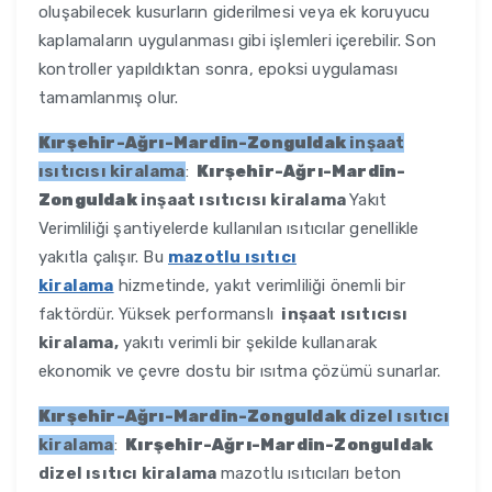
oluşabilecek kusurların giderilmesi veya ek koruyucu
kaplamaların uygulanması gibi işlemleri içerebilir. Son
kontroller yapıldıktan sonra, epoksi uygulaması
tamamlanmış olur.
Kırşehir-Ağrı-Mardin-Zonguldak
inşaat
ısıtıcısı kiralama
:
Kırşehir-Ağrı-Mardin-
Zonguldak
inşaat ısıtıcısı kiralama
Yakıt
Verimliliği şantiyelerde kullanılan ısıtıcılar genellikle
yakıtla çalışır. Bu
mazotlu ısıtıcı
kiralama
hizmetinde, yakıt verimliliği önemli bir
faktördür. Yüksek performanslı
inşaat ısıtıcısı
kiralama,
yakıtı verimli bir şekilde kullanarak
ekonomik ve çevre dostu bir ısıtma çözümü sunarlar.
Kırşehir-Ağrı-Mardin-Zonguldak
dizel ısıtıcı
kiralama
:
Kırşehir-Ağrı-Mardin-Zonguldak
dizel ısıtıcı kiralama
mazotlu ısıtıcıları beton