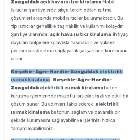
Zonguldak
açık hava ısıtıcı kiralama
Mobil
Isıtıcılar şantiyelerde sıkça tercih edilen ısıtma
çözümleri arasında mobil ısıtıcılar bulunmaktadır. Bu
tip ısıtıcılar genellikle taşınabilir ve kullanımı kolaydır.
Şantiye alanında
açık hava ısıtıcı kiralama
ihtiyaç
duyulan bölgelere kolaylıkla taşınabilir ve yüksek
performanslı ısıtma sağlayarak çalışanların konforunu
artırır.
Kırşehir-Ağrı-Mardin-Zonguldak
elektrikli
ısımak kiralama
:
Kırşehir-Ağrı-Mardin-
Zonguldak
elektrikli ısımak kiralama
beton
kurutma işlemlerinde mazotlu ısıtıcılar, hızlı ve etkili bir
çözüm sunar. Bu adımları takip ederek
elektrikli
ısımak kiralama
betonun sağlam ve dayanıklı bir
şekilde kurumasını sağlayabilir ve işlerinizi hızlıca
tamamlayabilirsiniz.