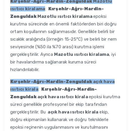
Kırşehir-Ağrı-Mardin-Zonguldak
Mazotlu
ısıtıcı kiralama
:
Kırşehir-Ağrı-Mardin-
Zonguldak
Mazotlu ısıtıcı kiralama
epoksi
kurutma sürecinde en önemli faktörlerden biri doğru
ortam koşullarının sağlanmasıdır. Genellikle belirli bir
sıcaklık aralığında (örneğin 15-25°C) ve belirli bir nem
seviyesinde (%50 ila %70 arası) kurutma işlemi
gerçekleştirilir. Ayrıca
Mazotlu ısıtıcı kiralama
, iyi
bir havalandırma sağlanarak kuruma süreci
hızlandırılabilir.
Kırşehir-Ağrı-Mardin-Zonguldak
açık hava
ısıtıcı kirala
:
Kırşehir-Ağrı-Mardin-
Zonguldak
açık hava ısıtıcı kirala
epoksi kurutma
süreci genellikle profesyonel bir ekip tarafından
gerçekleştirilir. Bu
açık hava ısıtıcı kirala
ekip,
doğru ekipmanları kullanarak ve doğru tekniklerle
epoksi reçinenin uygulanmasını ve kurutulmasını