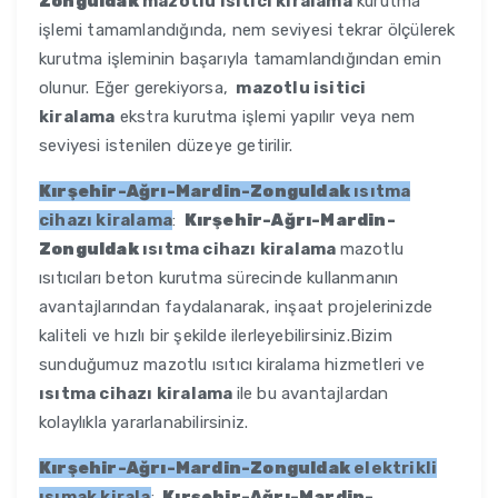
Zonguldak
mazotlu isitici kiralama
kurutma
işlemi tamamlandığında, nem seviyesi tekrar ölçülerek
kurutma işleminin başarıyla tamamlandığından emin
olunur. Eğer gerekiyorsa,
mazotlu isitici
kiralama
ekstra kurutma işlemi yapılır veya nem
seviyesi istenilen düzeye getirilir.
Kırşehir-Ağrı-Mardin-Zonguldak
ısıtma
cihazı kiralama
:
Kırşehir-Ağrı-Mardin-
Zonguldak
ısıtma cihazı kiralama
mazotlu
ısıtıcıları beton kurutma sürecinde kullanmanın
avantajlarından faydalanarak, inşaat projelerinizde
kaliteli ve hızlı bir şekilde ilerleyebilirsiniz.Bizim
sunduğumuz mazotlu ısıtıcı kiralama hizmetleri ve
ısıtma cihazı kiralama
ile bu avantajlardan
kolaylıkla yararlanabilirsiniz.
Kırşehir-Ağrı-Mardin-Zonguldak
elektrikli
ısımak kirala
:
Kırşehir-Ağrı-Mardin-