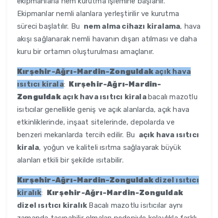
ekipmanlarla nem kurutma işlemine başlanır.
Ekipmanlar nemli alanlara yerleştirilir ve kurutma
süreci başlatılır. Bu
nem alma cihazı kiralama
, hava
akışı sağlanarak nemli havanın dışarı atılması ve daha
kuru bir ortamın oluşturulması amaçlanır.
Kırşehir-Ağrı-Mardin-Zonguldak
açık hava
ısıtıcı kirala
:
Kırşehir-Ağrı-Mardin-
Zonguldak
açık hava ısıtıcı kirala
bacalı mazotlu
isıtıcılar genellikle geniş ve açık alanlarda, açık hava
etkinliklerinde, inşaat sitelerinde, depolarda ve
benzeri mekanlarda tercih edilir. Bu
açık hava ısıtıcı
kirala
, yoğun ve kaliteli ısıtma sağlayarak büyük
alanları etkili bir şekilde ısıtabilir.
Kırşehir-Ağrı-Mardin-Zonguldak
dizel ısıtıcı
kiralık
:
Kırşehir-Ağrı-Mardin-Zonguldak
dizel ısıtıcı kiralık
Bacalı mazotlu isıtıcılar aynı