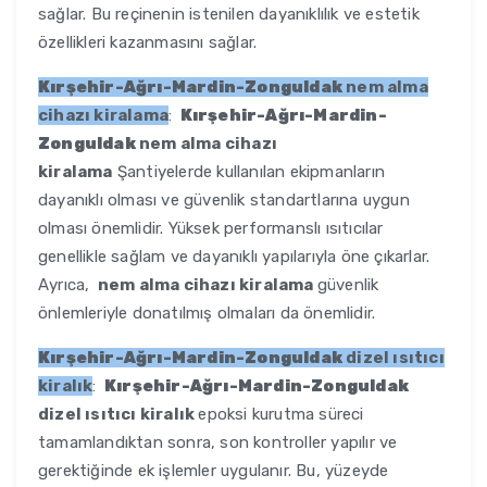
sağlar. Bu reçinenin istenilen dayanıklılık ve estetik
özellikleri kazanmasını sağlar.
Kırşehir-Ağrı-Mardin-Zonguldak
nem alma
cihazı kiralama
:
Kırşehir-Ağrı-Mardin-
Zonguldak
nem alma cihazı
kiralama
Şantiyelerde kullanılan ekipmanların
dayanıklı olması ve güvenlik standartlarına uygun
olması önemlidir. Yüksek performanslı ısıtıcılar
genellikle sağlam ve dayanıklı yapılarıyla öne çıkarlar.
Ayrıca,
nem alma cihazı kiralama
güvenlik
önlemleriyle donatılmış olmaları da önemlidir.
Kırşehir-Ağrı-Mardin-Zonguldak
dizel ısıtıcı
kiralık
:
Kırşehir-Ağrı-Mardin-Zonguldak
dizel ısıtıcı kiralık
epoksi kurutma süreci
tamamlandıktan sonra, son kontroller yapılır ve
gerektiğinde ek işlemler uygulanır. Bu, yüzeyde