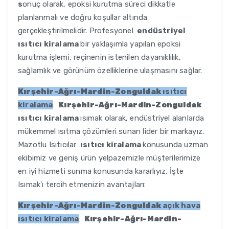
s
onuç olarak, epoksi kurutma süreci dikkatle
planlanmalı ve doğru koşullar altında
gerçekleştirilmelidir. Profesyonel
endüstriyel
ısıtıcı kiralama
bir yaklaşımla yapılan epoksi
kurutma işlemi, reçinenin istenilen dayanıklılık,
sağlamlık ve görünüm özelliklerine ulaşmasını sağlar.
Kırşehir-Ağrı-Mardin-Zonguldak
ısıtıcı
kiralama
:
Kırşehir-Ağrı-Mardin-Zonguldak
ısıtıcı kiralama
ısımak olarak, endüstriyel alanlarda
mükemmel ısıtma çözümleri sunan lider bir markayız.
Mazotlu Isıtıcılar
ısıtıcı kiralama
konusunda uzman
ekibimiz ve geniş ürün yelpazemizle müşterilerimize
en iyi hizmeti sunma konusunda kararlıyız. İşte
Isımak'ı tercih etmenizin avantajları:
Kırşehir-Ağrı-Mardin-Zonguldak
açık hava
ısıtıcı kiralama
:
Kırşehir-Ağrı-Mardin-