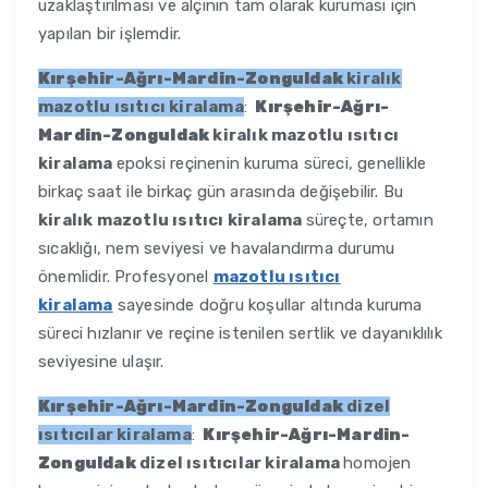
uzaklaştırılması ve alçının tam olarak kuruması için
yapılan bir işlemdir.
Kırşehir-Ağrı-Mardin-Zonguldak
kiralık
mazotlu ısıtıcı kiralama
:
Kırşehir-Ağrı-
Mardin-Zonguldak
kiralık mazotlu ısıtıcı
kiralama
epoksi reçinenin kuruma süreci, genellikle
birkaç saat ile birkaç gün arasında değişebilir. Bu
kiralık mazotlu ısıtıcı kiralama
süreçte, ortamın
sıcaklığı, nem seviyesi ve havalandırma durumu
önemlidir. Profesyonel
mazotlu ısıtıcı
kiralama
sayesinde doğru koşullar altında kuruma
süreci hızlanır ve reçine istenilen sertlik ve dayanıklılık
seviyesine ulaşır.
Kırşehir-Ağrı-Mardin-Zonguldak
dizel
ısıtıcılar kiralama
:
Kırşehir-Ağrı-Mardin-
Zonguldak
dizel ısıtıcılar kiralama
homojen