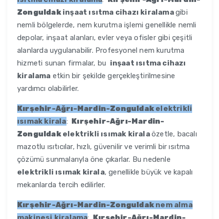
Zonguldak
inşaat ısıtma cihazı kiralama
gibi
nemli bölgelerde, nem kurutma işlemi genellikle nemli
depolar, inşaat alanları, evler veya ofisler gibi çeşitli
alanlarda uygulanabilir. Profesyonel nem kurutma
hizmeti sunan firmalar, bu
inşaat ısıtma cihazı
kiralama
etkin bir şekilde gerçekleştirilmesine
yardımcı olabilirler.
Kırşehir-Ağrı-Mardin-Zonguldak
elektrikli
ısımak kirala
:
Kırşehir-Ağrı-Mardin-
Zonguldak
elektrikli ısımak kirala
özetle, bacalı
mazotlu ısıtıcılar, hızlı, güvenilir ve verimli bir ısıtma
çözümü sunmalarıyla öne çıkarlar. Bu nedenle
elektrikli ısımak kirala
, genellikle büyük ve kapalı
mekanlarda tercih edilirler.
Kırşehir-Ağrı-Mardin-Zonguldak
nem alma
makinesi kiralama
:
Kırşehir-Ağrı-Mardin-