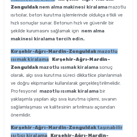
Zonguldak
nem alma makinesi kiralama
mazotlu
ısıtıcılar, beton kurutma işlemlerinde oldukça etkili ve
hızlı sonuçlar sunar. Betonun hızlı ve güvenilir bir
şekilde kurumasını sağlamak için
nem alma
makinesi kiralama tercih edin.
Kırşehir-Ağrı-Mardin-Zonguldak
mazotlu
ısımak kiralama
:
Kırşehir-Ağrı-Mardin-
Zonguldak
mazotlu ısımak kiralama
sonuç
olarak, alçı sıva kurutma süreci dikkatlice planlanmalı
ve doğru ekipmanlar kullanılarak gerçekleştirilmelidir.
Profesyonel
mazotlu ısımak kiralama
bir
yaklaşımla yapılan alçı sıva kurutma işlemi, sıvanın
sağlamlaşması ve kalitesinin artırılması açısından
önemlidir.
Kırşehir-Ağrı-Mardin-Zonguldak
taşınabilir
ısıtıcı kiralama
:
Kırşehir-Ağrı-Mardin-