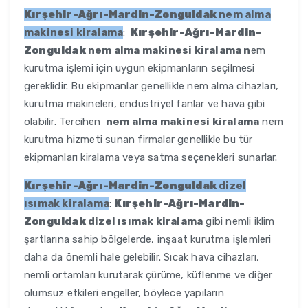
Kırşehir-Ağrı-Mardin-Zonguldak
nem alma
makinesi kiralama
:
Kırşehir-Ağrı-Mardin-
Zonguldak
nem alma makinesi kiralama n
em
kurutma işlemi için uygun ekipmanların seçilmesi
gereklidir. Bu ekipmanlar genellikle nem alma cihazları,
kurutma makineleri, endüstriyel fanlar ve hava gibi
olabilir. Tercihen
nem alma makinesi kiralama
nem
kurutma hizmeti sunan firmalar genellikle bu tür
ekipmanları kiralama veya satma seçenekleri sunarlar.
Kırşehir-Ağrı-Mardin-Zonguldak
dizel
ısımak kiralama
:
Kırşehir-Ağrı-Mardin-
Zonguldak
dizel ısımak kiralama
gibi nemli iklim
şartlarına sahip bölgelerde, inşaat kurutma işlemleri
daha da önemli hale gelebilir. Sıcak hava cihazları,
nemli ortamları kurutarak çürüme, küflenme ve diğer
olumsuz etkileri engeller, böylece yapıların