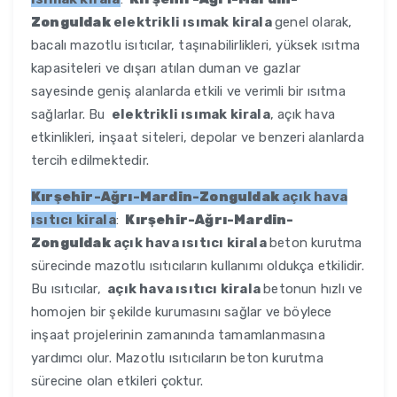
Zonguldak
elektrikli ısımak kirala
genel olarak,
bacalı mazotlu isıtıcılar, taşınabilirlikleri, yüksek ısıtma
kapasiteleri ve dışarı atılan duman ve gazlar
sayesinde geniş alanlarda etkili ve verimli bir ısıtma
sağlarlar. Bu
elektrikli ısımak kirala
, açık hava
etkinlikleri, inşaat siteleri, depolar ve benzeri alanlarda
tercih edilmektedir.
Kırşehir-Ağrı-Mardin-Zonguldak
açık hava
ısıtıcı kirala
:
Kırşehir-Ağrı-Mardin-
Zonguldak
açık hava ısıtıcı kirala
beton kurutma
sürecinde mazotlu ısıtıcıların kullanımı oldukça etkilidir.
Bu ısıtıcılar,
açık hava ısıtıcı kirala
betonun hızlı ve
homojen bir şekilde kurumasını sağlar ve böylece
inşaat projelerinin zamanında tamamlanmasına
yardımcı olur. Mazotlu ısıtıcıların beton kurutma
sürecine olan etkileri çoktur.