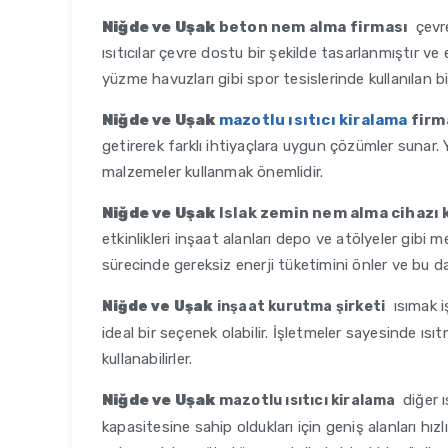
Niğde ve Uşak
beton nem alma firması
çevr
ısıtıcılar çevre dostu bir şekilde tasarlanmıştır v
yüzme havuzları gibi spor tesislerinde kullanılan 
Niğde ve Uşak
mazotlu ısıtıcı kiralama
firm
getirerek farklı ihtiyaçlara uygun çözümler sunar. 
malzemeler kullanmak önemlidir.
Niğde ve Uşak
Islak zemin nem alma cihazı 
etkinlikleri inşaat alanları depo ve atölyeler gibi m
sürecinde gereksiz enerji tüketimini önler ve bu d
ısımak iş
Niğde ve Uşak
inşaat kurutma şirketi
ideal bir seçenek olabilir. İşletmeler sayesinde ı
kullanabilirler.
Niğde ve Uşak
m
diğer 
azotlu ısıtıcı kiralama
kapasitesine sahip oldukları için geniş alanları hızlı