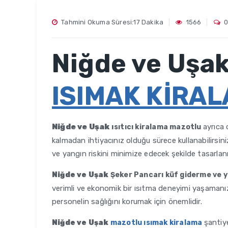
Tahmini Okuma Süresi:17 Dakika
1566
0
Niğde ve Uşa
ISIMAK KİRA
Niğde ve Uşak
ı
ayrıca 
sıtıcı kiralama mazotlu
kalmadan ihtiyacınız olduğu sürece kullanabilirsiniz
ve yangın riskini minimize edecek şekilde tasarlanm
Niğde ve Uşak
Şeker Pancarı küf giderme ve y
verimli ve ekonomik bir ısıtma deneyimi yaşamanızı
personelin sağlığını korumak için önemlidir.
şantiye
Niğde ve Uşak
mazotlu ısımak kiralama