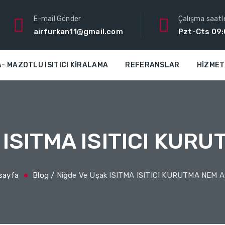
E-mail Gönder
Çalışma saatle
airfurkan11@gmail.com
Pzt-Cts 09:
- MAZOTLU ISITICI KIRALAMA
REFERANSLAR
HIZME
k ISITMA ISITICI KUR
sayfa
Blog
/
Niğde Ve Uşak ISITMA ISITICI KURUTMA NEM 