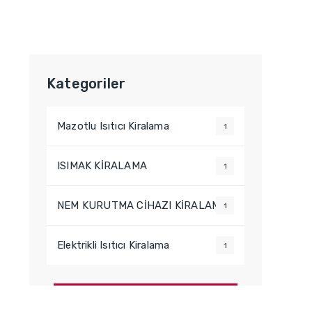
Kategoriler
Mazotlu Isıtıcı Kiralama
1
ISIMAK KİRALAMA
1
NEM KURUTMA CİHAZI KİRALAMA
1
Elektrikli Isıtıcı Kiralama
1