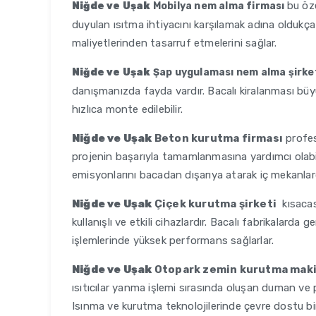
bu öze
Niğde ve Uşak
Mobilya nem alma firması
duyulan ısıtma ihtiyacını karşılamak adına oldukça 
maliyetlerinden tasarruf etmelerini sağlar.
Niğde ve Uşak
Şap uygulaması nem alma şirke
danışmanızda fayda vardır. Bacalı kiralanması büyü
hızlıca monte edilebilir.
Niğde ve Uşak
Beton kurutma firması
profesy
projenin başarıyla tamamlanmasına yardımcı olabi
emisyonlarını bacadan dışarıya atarak iç mekanlarda
Niğde ve Uşak
Çiçek kurutma şirketi
kısacas
kullanışlı ve etkili cihazlardır. Bacalı fabrikalarda ge
işlemlerinde yüksek performans sağlarlar.
Niğde ve Uşak
Otopark zemin kurutma maki
ısıtıcılar yanma işlemi sırasında oluşan duman ve pa
Isınma ve kurutma teknolojilerinde çevre dostu bir