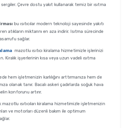
sergiler. Çevre dostu yakıt kullanarak temiz bir ısıtma
bu ısıtıcılar modern teknoloji sayesinde yakıtı
irması
ren atıkların miktarını en aza indirir. Isıtma sürecinde
asarrufu sağlar.
alama
mazotlu ısıtıcı kiralama hizmetimizle işlerinizi
 Kiralık işyerlerinin kısa veya uzun vadeli ısıtma
de hem işletmenizin karlılığını arttırmanıza hem de
manıza olanak tanır. Bacalı askeri çadırlarda soğuk hava
lin konforunu artırır.
 mazotlu ısıtıcıları kiralama hizmetimizle işletmenizin
arı ve motorları düzenli bakım ile optimum
ağlar.