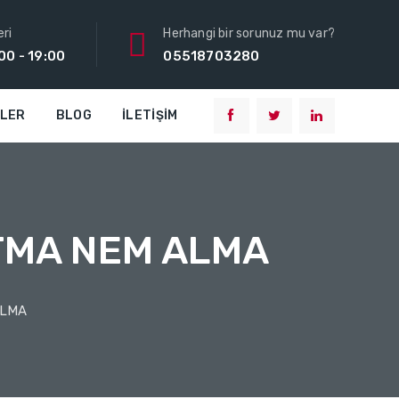
ri
Herhangi bir sorunuz mu var?
00 - 19:00
05518703280
TLER
BLOG
İLETIŞIM
UTMA NEM ALMA
ALMA