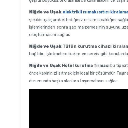
çeşitli büyüklükteki alanlarda kullanılabilir ve taşınab
Niğde ve Uşak
e
lektrikli ısımak ısıtıcı kiralam
şekilde çalışarak istediğiniz ortam sıcaklığını sa
işlemlerinden sonra şap malzemesinin suyunu uzakl
oluşturmasını sağlar.
Niğde ve Uşak
Tütün kurutma cihazı kirala
bağlıdır. İşletmelere bakım ve servis gibi konulard
Niğde ve Uşak
Hotel kurutma firması
bu tip ıs
önce kabininizi ısıtmak için ideal bir çözümdür. Taşınab
durumunda başka alanlara taşınmalarını sağlar.