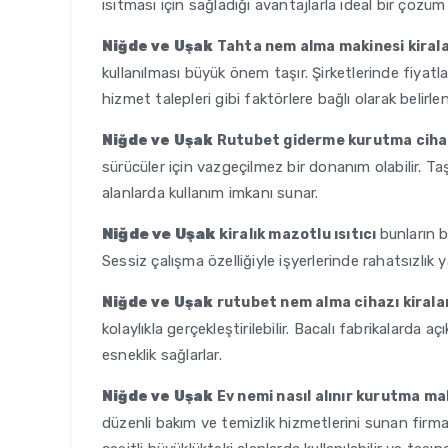
ısıtması için sağladığı avantajlarla ideal bir çözüm
Niğde ve Uşak
Tahta nem alma makinesi kiral
kullanılması büyük önem taşır. Şirketlerinde fiyatl
hizmet talepleri gibi faktörlere bağlı olarak belirleni
Niğde ve Uşak
Rutubet giderme kurutma cihaz
sürücüler için vazgeçilmez bir donanım olabilir. Taş
alanlarda kullanım imkanı sunar.
Niğde ve Uşak
k
bunların b
iralık mazotlu ısıtıcı
Sessiz çalışma özelliğiyle işyerlerinde rahatsızlık
Niğde ve Uşak
rutubet nem alma cihazı kiral
kolaylıkla gerçekleştirilebilir. Bacalı fabrikalarda aç
esneklik sağlarlar.
Niğde ve Uşak
Ev nemi nasıl alınır kurutma ma
düzenli bakım ve temizlik hizmetlerini sunan firmala