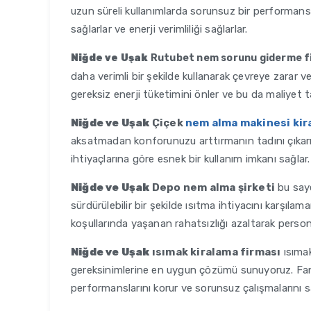
uzun süreli kullanımlarda sorunsuz bir performans 
sağlarlar ve enerji verimliliği sağlarlar.
Niğde ve Uşak
Rutubet nem sorunu giderme f
daha verimli bir şekilde kullanarak çevreye zarar ve
gereksiz enerji tüketimini önler ve bu da maliyet t
Niğde ve Uşak
Çiçek
nem alma makinesi kir
aksatmadan konforunuzu arttırmanın tadını çıkarın.
ihtiyaçlarına göre esnek bir kullanım imkanı sağlar.
Niğde ve Uşak
Depo nem alma şirketi
bu saye
sürdürülebilir bir şekilde ısıtma ihtiyacını karşıla
koşullarında yaşanan rahatsızlığı azaltarak persone
Niğde ve Uşak
ısımak kiralama firması
ısımak
gereksinimlerine en uygun çözümü sunuyoruz. Fanl
performanslarını korur ve sorunsuz çalışmalarını s