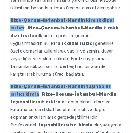
zamanında tamamlanmasına yardımcı olur. Mazotlu
ısıtıcıların beton kurutma sürecine olan etkileri çoktur.
Rize-Çorum-İstanbul-Mardin
kiralık dizel
ısıtıcı
:
Rize-Çorum-İstanbul-Mardin
kiralık
dizel ısıtıcı
ilk adım, epoksi reçinenin
uygulanmasıdır. Bu
kiralık dizel ısıtıcı
genellikle
özel ekipmanlar kullanılarak yapılır ve zemin, duvar
veya diğer yüzeylere dökülür. Epoksi uygulaması
tamamlandıktan sonra, sertleştirici bir ajan ile
karıştırılarak kuruma süreci başlatılır.
Rize-Çorum-İstanbul-Mardin
taşınabilir
ısıtıcı kirala
:
Rize-Çorum-İstanbul-Mardin
taşınabilir ısıtıcı kirala
sonuç olarak, alçı sıva
kurutma süreci dikkatlice planlanmalı ve doğru
ekipmanlar kullanılarak gerçekleştirilmelidir.
Profesyonel
taşınabilir ısıtıcı kirala
bir yaklaşımla
yapılan alçı sıva kurutma işlemi, sıvanın sağlamlaşması