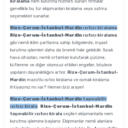
kiralama
nem kurutma hizmeti sunan firmalar
genellikle bu tür ekipmanları kiralama veya satma
seçenekleri sunarlar.
Rize-Çorum-İstanbul-Mardin
ısıtıcı kiralama
:
Rize-Çorum-İstanbul-Mardin
ısıtıcı kiralama
gibi nemli iklim şartlarına sahip bölgelerde, inşaat
kurutma işlemleri daha da önemli hale gelebilir. Sıcak
hava cihazları, nemli ortamları kurutarak çürüme,
küflenme ve diğer olumsuz etkileri engeller, böylece
yapıların dayanıklılığını artırır.
Rize-Çorum-İstanbul-
Mardin
mazotlu ısıtıcı kiralama ve ısımak kiralama
ihtiyacınız mı var? Hemen bizi arayın!
Rize-Çorum-İstanbul-Mardin
taşınabilir
ısıtıcı kirala
:
Rize-Çorum-İstanbul-Mardin
taşınabilir ısıtıcı kirala
seçilen ekipmanlarla nem
kurutma işlemine başlanır. Ekipmanlar nemli alanlara