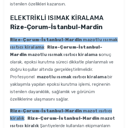
istenilen özellikleri kazansın.
ELEKTRİKLİ ISIMAK KİRALAMA
Rize-Çorum-İstanbul-Mardin
Rize-Çorum-İstanbul-Mardin
mazotlu ısımak
ısıtıcı kiralama
:
Rize-Çorum-İstanbul-
Mardin
mazotlu ısımak ısıtıcı kiralama s
onuç
olarak, epoksi kurutma süreci dikkatle planlanmalı ve
doğru koşullar altında gerçekleştirilmelidir.
Profesyonel
mazotlu ısımak ısıtıcı kiralama
bir
yaklaşımla yapılan epoksi kurutma işlemi, reçinenin
istenilen dayanıklılık, sağlamlık ve görünüm
özelliklerine ulaşmasını sağlar.
Rize-Çorum-İstanbul-Mardin
mazot ısıtıcı
kiralık
:
Rize-Çorum-İstanbul-Mardin
mazot
ısıtıcı kiralık
Şantiyelerde kullanılan ekipmanların