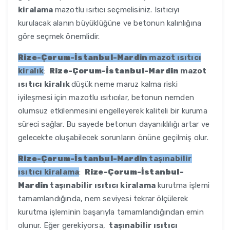
kiralama
mazotlu ısıtıcı seçmelisiniz. Isıtıcıyı
kurulacak alanın büyüklüğüne ve betonun kalınlığına
göre seçmek önemlidir.
Rize-Çorum-İstanbul-Mardin
mazot ısıtıcı
kiralık
:
Rize-Çorum-İstanbul-Mardin
mazot
ısıtıcı kiralık
düşük neme maruz kalma riski
iyileşmesi için mazotlu ısıtıcılar, betonun nemden
olumsuz etkilenmesini engelleyerek kaliteli bir kuruma
süreci sağlar. Bu sayede betonun dayanıklılığı artar ve
gelecekte oluşabilecek sorunların önüne geçilmiş olur.
Rize-Çorum-İstanbul-Mardin
taşınabilir
ısıtıcı kiralama
:
Rize-Çorum-İstanbul-
Mardin
taşınabilir ısıtıcı kiralama
kurutma işlemi
tamamlandığında, nem seviyesi tekrar ölçülerek
kurutma işleminin başarıyla tamamlandığından emin
olunur. Eğer gerekiyorsa,
taşınabilir ısıtıcı