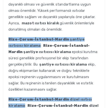
dayanıklı olması ve güvenlik standartlarına uygun
olması önemlidir. Yüksek performanslı ısıtıcılar
genellikle sağlam ve dayanıklı yapılarıyla öne çıkarlar.
Ayrıca,
mazot ısıtıcı kiralık
güvenlik önlemleriyle
donatılmış olmaları da önemlidir.
Rize-Çorum-İstanbul-Mardin
şantiye
ısıtıcısı kiralama
:
Rize-Çorum-İstanbul-
Mardin
şantiye ısıtıcısı kiralama
epoksi kurutma
süreci genellikle profesyonel bir ekip tarafından
gerçekleştirilir. Bu
şantiye ısıtıcısı kiralama
ekip,
doğru ekipmanları kullanarak ve doğru tekniklerle
epoksi reçinenin uygulanmasını ve kurutulmasını
sağlar. Bu reçinenin istenilen dayanıklılık ve estetik
özellikleri kazanmasını sağlar.
Rize-Çorum-İstanbul-Mardin
dizel ısıtıcı
kiralama
:
Rize-Çorum-İstanbul-Mardin
dizel