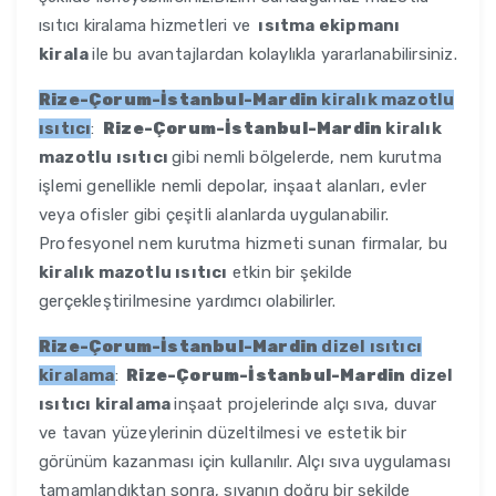
ısıtıcı kiralama hizmetleri ve
ısıtma ekipmanı
kirala
ile bu avantajlardan kolaylıkla yararlanabilirsiniz.
Rize-Çorum-İstanbul-Mardin
kiralık mazotlu
ısıtıcı
:
Rize-Çorum-İstanbul-Mardin
kiralık
mazotlu ısıtıcı
gibi nemli bölgelerde, nem kurutma
işlemi genellikle nemli depolar, inşaat alanları, evler
veya ofisler gibi çeşitli alanlarda uygulanabilir.
Profesyonel nem kurutma hizmeti sunan firmalar, bu
kiralık mazotlu ısıtıcı
etkin bir şekilde
gerçekleştirilmesine yardımcı olabilirler.
Rize-Çorum-İstanbul-Mardin
dizel ısıtıcı
kiralama
:
Rize-Çorum-İstanbul-Mardin
dizel
ısıtıcı kiralama
inşaat projelerinde alçı sıva, duvar
ve tavan yüzeylerinin düzeltilmesi ve estetik bir
görünüm kazanması için kullanılır. Alçı sıva uygulaması
tamamlandıktan sonra, sıvanın doğru bir şekilde