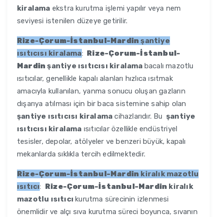
kiralama
ekstra kurutma işlemi yapılır veya nem
seviyesi istenilen düzeye getirilir.
Rize-Çorum-İstanbul-Mardin
şantiye
ısıtıcısı kiralama
:
Rize-Çorum-İstanbul-
Mardin
şantiye ısıtıcısı kiralama
bacalı mazotlu
ısıtıcılar, genellikle kapalı alanları hızlıca ısıtmak
amacıyla kullanılan, yanma sonucu oluşan gazların
dışarıya atılması için bir baca sistemine sahip olan
şantiye ısıtıcısı kiralama
cihazlarıdır. Bu
şantiye
ısıtıcısı kiralama
ısıtıcılar özellikle endüstriyel
tesisler, depolar, atölyeler ve benzeri büyük, kapalı
mekanlarda sıklıkla tercih edilmektedir.
Rize-Çorum-İstanbul-Mardin
kiralık mazotlu
ısıtıcı
:
Rize-Çorum-İstanbul-Mardin
kiralık
mazotlu ısıtıcı
kurutma sürecinin izlenmesi
önemlidir ve alçı sıva kurutma süreci boyunca, sıvanın