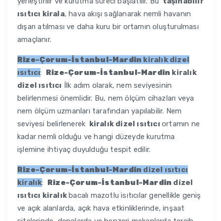
yerleştirilir ve kurutma süreci başlatılır. Bu
taşınabilir
ısıtıcı kirala
, hava akışı sağlanarak nemli havanın
dışarı atılması ve daha kuru bir ortamın oluşturulması
amaçlanır.
Rize-Çorum-İstanbul-Mardin
kiralık dizel
ısıtıcı
:
Rize-Çorum-İstanbul-Mardin
kiralık
dizel ısıtıcı
İlk adım olarak, nem seviyesinin
belirlenmesi önemlidir. Bu, nem ölçüm cihazları veya
nem ölçüm uzmanları tarafından yapılabilir. Nem
seviyesi belirlenerek
kiralık dizel ısıtıcı
ortamın ne
kadar nemli olduğu ve hangi düzeyde kurutma
işlemine ihtiyaç duyulduğu tespit edilir.
Rize-Çorum-İstanbul-Mardin
dizel ısıtıcı
kiralık
:
Rize-Çorum-İstanbul-Mardin
dizel
ısıtıcı kiralık
bacalı mazotlu isıtıcılar genellikle geniş
ve açık alanlarda, açık hava etkinliklerinde, inşaat