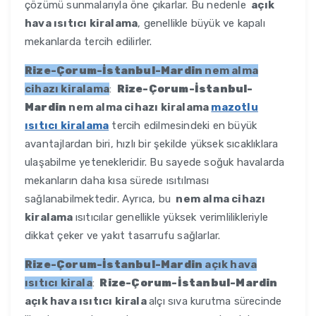
çözümü sunmalarıyla öne çıkarlar. Bu nedenle
açık
hava ısıtıcı kiralama
, genellikle büyük ve kapalı
mekanlarda tercih edilirler.
Rize-Çorum-İstanbul-Mardin
nem alma
cihazı kiralama
:
Rize-Çorum-İstanbul-
Mardin
nem alma cihazı kiralama
mazotlu
ısıtıcı kiralama
tercih edilmesindeki en büyük
avantajlardan biri, hızlı bir şekilde yüksek sıcaklıklara
ulaşabilme yetenekleridir. Bu sayede soğuk havalarda
mekanların daha kısa sürede ısıtılması
sağlanabilmektedir. Ayrıca, bu
nem alma cihazı
kiralama
ısıtıcılar genellikle yüksek verimlilikleriyle
dikkat çeker ve yakıt tasarrufu sağlarlar.
Rize-Çorum-İstanbul-Mardin
açık hava
ısıtıcı kirala
:
Rize-Çorum-İstanbul-Mardin
açık hava ısıtıcı kirala
alçı sıva kurutma sürecinde