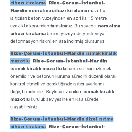
cihazı kiralama
:
Rize-Çorum-İstanbul-
Mardin
nem alma cihazı kiralama
mazotlu
ısıtıcıları beton yüzeyinden en az 1 ila 1.5 metre
uzaklıkta konumlandırmalısınız. Bu sayede
nem alma
cihazı kiralama
beton yüzeyinde yanık veya
deformasyon riskini en aza indirmiş olursunuz.
Rize-Çorum-İstanbul-Mardin
ısımak kiralık
mazotlu
:
Rize-Çorum-İstanbul-Mardin
ısımak kiralık mazotlu
kuruma sürecini izlemek
önemlidir ve betonun kuruma sürecini düzenli olarak
kontrol etmeli ve gerektiğinde ısıtıcı ayarlarını
değiştirmelisiniz. Böylece istenilen
ısımak kiralık
mazotlu
kuruluk seviyesine en kısa sürede
ulaşabilirsiniz.
Rize-Çorum-İstanbul-Mardin
dizel ısıtma
cihazı kiralama
:
Rize-Çorum-İstanbul-