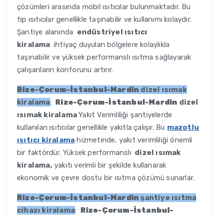
çözümleri arasında mobil ısıtıcılar bulunmaktadır. Bu
tip ısıtıcılar genellikle taşınabilir ve kullanımı kolaydır.
Şantiye alanında
endüstriyel ısıtıcı
kiralama
ihtiyaç duyulan bölgelere kolaylıkla
taşınabilir ve yüksek performanslı ısıtma sağlayarak
çalışanların konforunu artırır.
Rize-Çorum-İstanbul-Mardin
dizel ısımak
kiralama
:
Rize-Çorum-İstanbul-Mardin
dizel
ısımak kiralama
Yakıt Verimliliği şantiyelerde
kullanılan ısıtıcılar genellikle yakıtla çalışır. Bu
mazotlu
ısıtıcı kiralama
hizmetinde, yakıt verimliliği önemli
bir faktördür. Yüksek performanslı
dizel ısımak
kiralama,
yakıtı verimli bir şekilde kullanarak
ekonomik ve çevre dostu bir ısıtma çözümü sunarlar.
Rize-Çorum-İstanbul-Mardin
şantiye ısıtma
cihazı kiralama
:
Rize-Çorum-İstanbul-