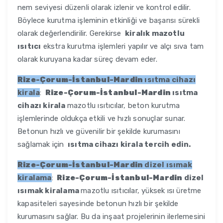
nem seviyesi düzenli olarak izlenir ve kontrol edilir.
Böylece kurutma işleminin etkinliği ve başarısı sürekli
olarak değerlendirilir. Gerekirse
kiralık mazotlu
ısıtıcı
ekstra kurutma işlemleri yapılır ve alçı sıva tam
olarak kuruyana kadar süreç devam eder.
Rize-Çorum-İstanbul-Mardin
ısıtma cihazı
kirala
:
Rize-Çorum-İstanbul-Mardin
ısıtma
cihazı kirala
mazotlu ısıtıcılar, beton kurutma
işlemlerinde oldukça etkili ve hızlı sonuçlar sunar.
Betonun hızlı ve güvenilir bir şekilde kurumasını
sağlamak için
ısıtma cihazı kirala tercih edin.
Rize-Çorum-İstanbul-Mardin
dizel ısımak
kiralama
:
Rize-Çorum-İstanbul-Mardin
dizel
ısımak kiralama
mazotlu ısıtıcılar, yüksek ısı üretme
kapasiteleri sayesinde betonun hızlı bir şekilde
kurumasını sağlar. Bu da inşaat projelerinin ilerlemesini