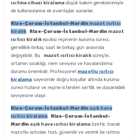
ısıtma cihazı kiralama
düşük bakım gereksinimiyle
de kullanıcılarına ek avantajlar sunarlar.
Rize-Çorum-İstanbul-Mardin
mazot ısıtıcı
kiralık
:
Rize-Çorum-İstanbul-Mardin
mazot
ısıtıcı kiralık
epoksi reçinenin kuruma süreci,
genellikle birkaç saat ile birkaç gün arasında
değişebilir. Bu
mazot ısıtıcı kiralık
süreçte,
ortamın sıcaklığı, nem seviyesi ve havalandırma
durumu önemlidir. Profesyonel
mazotlu ısıtıcı
kiralama
sayesinde doğru koşullar altında kuruma
süreci hızlanır ve reçine istenilen sertlik ve dayanıklılık
seviyesine ulaşır.
Rize-Çorum-İstanbul-Mardin
açık hava
ısıtıcı kiralama
:
Rize-Çorum-İstanbul-
Mardin
açık hava ısıtıcı kiralama
özetle, bacalı
mazotlu ısıtıcılar, hızlı, güvenilir ve verimli bir ısıtma