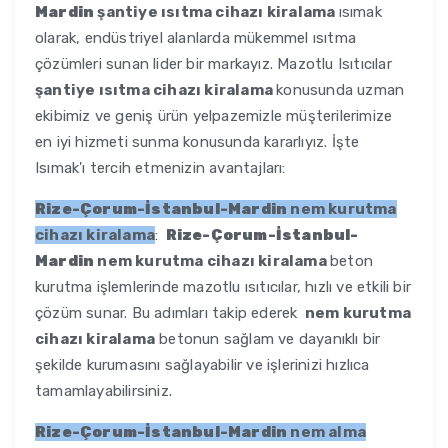
Mardin
şantiye ısıtma cihazı kiralama
ısımak
olarak, endüstriyel alanlarda mükemmel ısıtma
çözümleri sunan lider bir markayız. Mazotlu Isıtıcılar
şantiye ısıtma cihazı kiralama
konusunda uzman
ekibimiz ve geniş ürün yelpazemizle müşterilerimize
en iyi hizmeti sunma konusunda kararlıyız. İşte
Isımak'ı tercih etmenizin avantajları:
Rize-Çorum-İstanbul-Mardin
nem kurutma
cihazı kiralama
:
Rize-Çorum-İstanbul-
Mardin
nem kurutma cihazı kiralama
beton
kurutma işlemlerinde mazotlu ısıtıcılar, hızlı ve etkili bir
çözüm sunar. Bu adımları takip ederek
nem kurutma
cihazı kiralama
betonun sağlam ve dayanıklı bir
şekilde kurumasını sağlayabilir ve işlerinizi hızlıca
tamamlayabilirsiniz.
Rize-Çorum-İstanbul-Mardin
nem alma