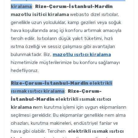
kiralama
:
Rize-Çorum-İstanbul-Mardin
mazotlu isitici kiralama
webasto dizel ısıtıcılar,
genellikle uzun yolculuklar, kamp gezileri veya soğuk
hava koşullarında araç içi konforu artırmak amacıyla
tercih edilir. Isıtıcıların düşük yakıt tüketimi, hızlı
ısıtma özelliği ve sessiz çalışması gibi avantajları
bulunmaktadır. Biz,
mazotlu ısıtıcı kiralama
hizmetimizle müşterilerimize bu konforu sağlamayı
hedefliyoruz.
Rize-Çorum-İstanbul-Mardin
elektrikli
ısımak ısıtıcı kiralama
:
Rize-Çorum-
İstanbul-Mardin
elektrikli ısımak ısıtıcı
kiralama n
em kurutma işlemi için uygun ekipmanların
seçilmesi gereklidir. Bu ekipmanlar genellikle nem alma
cihazları, kurutma makineleri, endüstriyel fanlar ve
hava gibi olabilir. Tercihen
elektrikli ısımak ısıtıcı