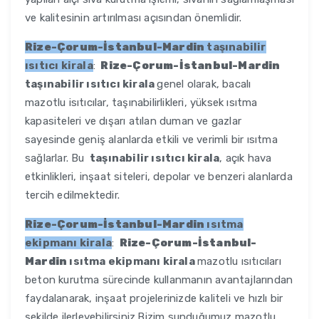
ve kalitesinin artırılması açısından önemlidir.
Rize-Çorum-İstanbul-Mardin
taşınabilir
ısıtıcı kirala
:
Rize-Çorum-İstanbul-Mardin
taşınabilir ısıtıcı kirala
genel olarak, bacalı
mazotlu isıtıcılar, taşınabilirlikleri, yüksek ısıtma
kapasiteleri ve dışarı atılan duman ve gazlar
sayesinde geniş alanlarda etkili ve verimli bir ısıtma
sağlarlar. Bu
taşınabilir ısıtıcı kirala
, açık hava
etkinlikleri, inşaat siteleri, depolar ve benzeri alanlarda
tercih edilmektedir.
Rize-Çorum-İstanbul-Mardin
ısıtma
ekipmanı kirala
:
Rize-Çorum-İstanbul-
Mardin
ısıtma ekipmanı kirala
mazotlu ısıtıcıları
beton kurutma sürecinde kullanmanın avantajlarından
faydalanarak, inşaat projelerinizde kaliteli ve hızlı bir
şekilde ilerleyebilirsiniz.Bizim sunduğumuz mazotlu