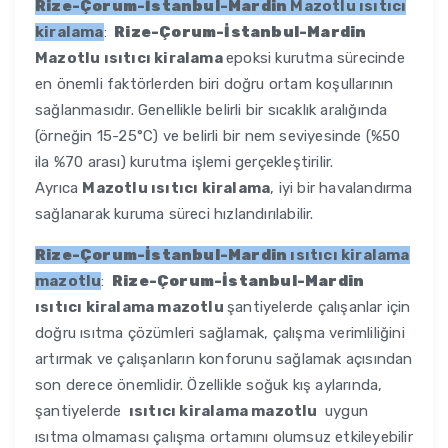
Rize-Çorum-İstanbul-Mardin
Mazotlu ısıtıcı
kiralama
:
Rize-Çorum-İstanbul-Mardin
Mazotlu ısıtıcı kiralama
epoksi kurutma sürecinde
en önemli faktörlerden biri doğru ortam koşullarının
sağlanmasıdır. Genellikle belirli bir sıcaklık aralığında
(örneğin 15-25°C) ve belirli bir nem seviyesinde (%50
ila %70 arası) kurutma işlemi gerçekleştirilir.
Ayrıca
Mazotlu ısıtıcı kiralama
, iyi bir havalandırma
sağlanarak kuruma süreci hızlandırılabilir.
Rize-Çorum-İstanbul-Mardin
ısıtıcı kiralama
mazotlu
:
Rize-Çorum-İstanbul-Mardin
ısıtıcı kiralama mazotlu
şantiyelerde çalışanlar için
doğru ısıtma çözümleri sağlamak, çalışma verimliliğini
artırmak ve çalışanların konforunu sağlamak açısından
son derece önemlidir. Özellikle soğuk kış aylarında,
şantiyelerde
ısıtıcı kiralama mazotlu
uygun
ısıtma olmaması çalışma ortamını olumsuz etkileyebilir