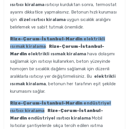
ısıtıcı kiralama
ısıtıcıyı kurduktan sonra, termostat
ayarını dikkatlice yapmalısınız. Betonun hızlı kuruması
için
dizel ısıtıcı kiralama
uygun sıcaklık aralığını
belirlemek ve sabit tutmak önemlidir.
Rize-Çorum-İstanbul-Mardin
elektrikli
ısımak kiralama
:
Rize-Çorum-İstanbul-
Mardin
elektrikli ısımak kiralama
hava dolaşımı
sağlamak için ısıtıcıyı kullanırken, beton yüzeyinde
homojen bir sıcaklık dağılımı sağlamak için düzenli
aralıklarla ısıtıcıyı yer değiştirmelisiniz. Bu
elektrikli
ısımak kiralama
, betonun her tarafının eşit şekilde
kurumasını sağlar.
Rize-Çorum-İstanbul-Mardin
endüstriyel
ısıtıcı kiralama
:
Rize-Çorum-İstanbul-
Mardin
endüstriyel ısıtıcı kiralama
Mobil
Isıtıcılar şantiyelerde sıkça tercih edilen ısıtma